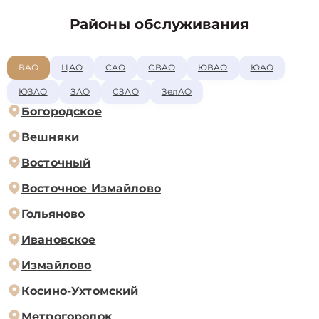
Районы обслуживания
ВАО
ЦАО
САО
СВАО
ЮВАО
ЮАО
ЮЗАО
ЗАО
СЗАО
ЗелАО
Богородское
Вешняки
Восточный
Восточное Измайлово
Гольяново
Ивановское
Измайлово
Косино-Ухтомский
Метрогородок