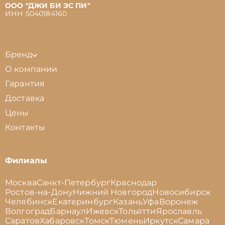
ООО "ДЖИ БИ ЭС ПИ"
ИНН 5040184160
Бренд
О компании
Гарантия
Доставка
Цены
Контакты
Филиалы
Москва
Санкт-Петербург
Краснодар
Ростов-на-Дону
Нижний Новгород
Новосибирск
Челябинск
Екатеринбург
Казань
Уфа
Воронеж
Волгоград
Барнаул
Ижевск
Тольятти
Ярославль
Саратов
Хабаровск
Томск
Тюмень
Иркутск
Самара