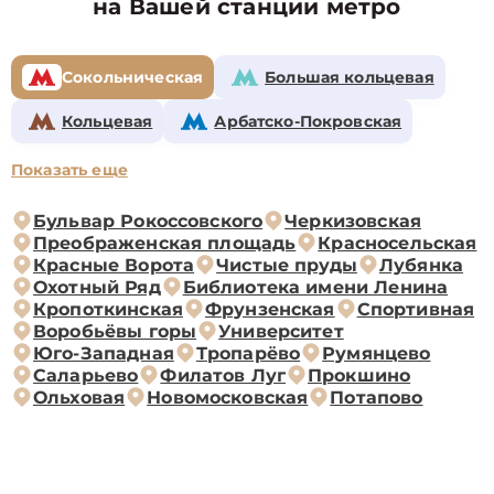
на Вашей станции метро
Сокольническая
Большая кольцевая
Кольцевая
Арбатско-Покровская
Показать еще
Бульвар Рокоссовского
Черкизовская
Преображенская площадь
Красносельская
Красные Ворота
Чистые пруды
Лубянка
Охотный Ряд
Библиотека имени Ленина
Кропоткинская
Фрунзенская
Спортивная
Воробьёвы горы
Университет
Юго-Западная
Тропарёво
Румянцево
Саларьево
Филатов Луг
Прокшино
Ольховая
Новомосковская
Потапово