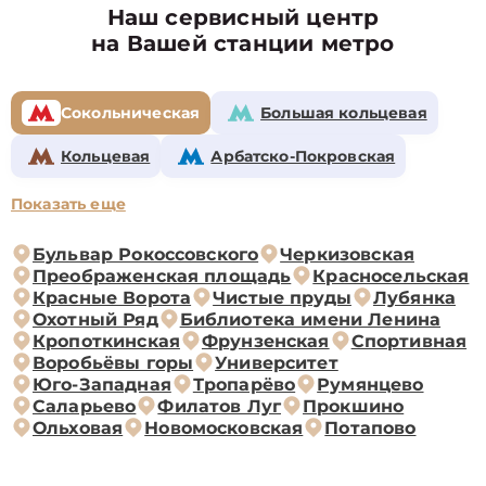
Наш сервисный центр
на Вашей станции метро
Сокольническая
Большая кольцевая
Кольцевая
Арбатско-Покровская
Показать еще
Бульвар Рокоссовского
Черкизовская
Преображенская площадь
Красносельская
Красные Ворота
Чистые пруды
Лубянка
Охотный Ряд
Библиотека имени Ленина
Кропоткинская
Фрунзенская
Спортивная
Воробьёвы горы
Университет
Юго-Западная
Тропарёво
Румянцево
Саларьево
Филатов Луг
Прокшино
Ольховая
Новомосковская
Потапово