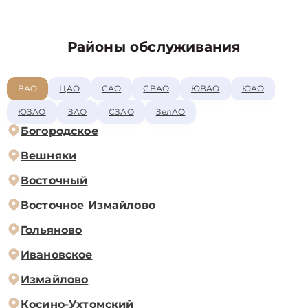
Районы обслуживания
ВАО
ЦАО
САО
СВАО
ЮВАО
ЮАО
ЮЗАО
ЗАО
СЗАО
ЗелАО
Богородское
Вешняки
Восточный
Восточное Измайлово
Гольяново
Ивановское
Измайлово
Косино-Ухтомский