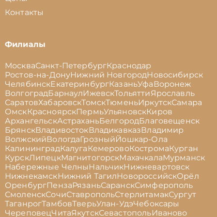
Контакты
Филиалы
Москва
Санкт-Петербург
Краснодар
Ростов-на-Дону
Нижний Новгород
Новосибирск
Челябинск
Екатеринбург
Казань
Уфа
Воронеж
Волгоград
Барнаул
Ижевск
Тольятти
Ярославль
Саратов
Хабаровск
Томск
Тюмень
Иркутск
Самара
Омск
Красноярск
Пермь
Ульяновск
Киров
Архангельск
Астрахань
Белгород
Благовещенск
Брянск
Владивосток
Владикавказ
Владимир
Волжский
Вологда
Грозный
Йошкар-Ола
Калининград
Калуга
Кемерово
Кострома
Курган
Курск
Липецк
Магнитогорск
Махачкала
Мурманск
Набережные Челны
Нальчик
Нижневартовск
Нижнекамск
Нижний Тагил
Новороссийск
Орёл
Оренбург
Пенза
Рязань
Саранск
Симферополь
Смоленск
Сочи
Ставрополь
Стерлитамак
Сургут
Таганрог
Тамбов
Тверь
Улан-Удэ
Чебоксары
Череповец
Чита
Якутск
Севастополь
Иваново