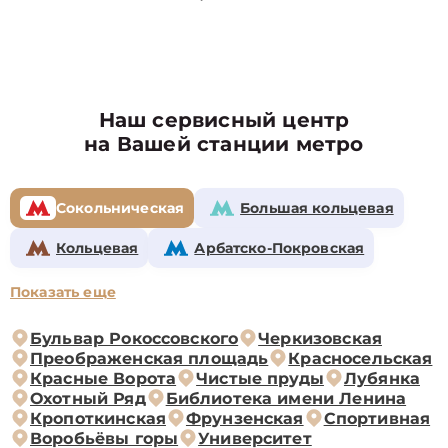
Наш сервисный центр
на Вашей станции метро
Сокольническая
Большая кольцевая
Кольцевая
Арбатско-Покровская
Показать еще
Бульвар Рокоссовского
Черкизовская
Преображенская площадь
Красносельская
Красные Ворота
Чистые пруды
Лубянка
Охотный Ряд
Библиотека имени Ленина
Кропоткинская
Фрунзенская
Спортивная
Воробьёвы горы
Университет