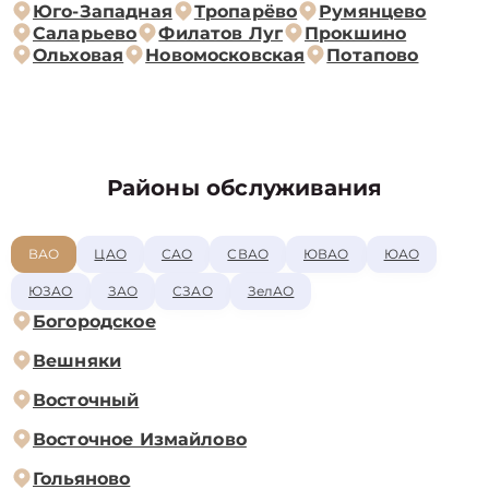
Юго-Западная
Тропарёво
Румянцево
Саларьево
Филатов Луг
Прокшино
Ольховая
Новомосковская
Потапово
Районы обслуживания
ВАО
ЦАО
САО
СВАО
ЮВАО
ЮАО
ЮЗАО
ЗАО
СЗАО
ЗелАО
Богородское
Вешняки
Восточный
Восточное Измайлово
Гольяново