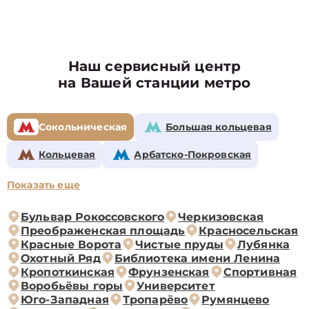
Наш сервисный центр
на Вашей станции метро
Сокольническая
Большая кольцевая
Кольцевая
Арбатско-Покровская
Показать еще
Бульвар Рокоссовского
Черкизовская
Преображенская площадь
Красносельская
Красные Ворота
Чистые пруды
Лубянка
Охотный Ряд
Библиотека имени Ленина
Кропоткинская
Фрунзенская
Спортивная
Воробьёвы горы
Университет
Юго-Западная
Тропарёво
Румянцево