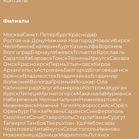
Контакты
Филиалы
Москва
Санкт-Петербург
Краснодар
Ростов-на-Дону
Нижний Новгород
Новосибирск
Челябинск
Екатеринбург
Казань
Уфа
Воронеж
Волгоград
Барнаул
Ижевск
Тольятти
Ярославль
Саратов
Хабаровск
Томск
Тюмень
Иркутск
Самара
Омск
Красноярск
Пермь
Ульяновск
Киров
Архангельск
Астрахань
Белгород
Благовещенск
Брянск
Владивосток
Владикавказ
Владимир
Волжский
Вологда
Грозный
Йошкар-Ола
Калининград
Калуга
Кемерово
Кострома
Курган
Курск
Липецк
Магнитогорск
Махачкала
Мурманск
Набережные Челны
Нальчик
Нижневартовск
Нижнекамск
Нижний Тагил
Новороссийск
Орёл
Оренбург
Пенза
Рязань
Саранск
Симферополь
Смоленск
Сочи
Ставрополь
Стерлитамак
Сургут
Таганрог
Тамбов
Тверь
Улан-Удэ
Чебоксары
Череповец
Чита
Якутск
Севастополь
Иваново
Новокузнецк
Донецк
Мариуполь
Луганск