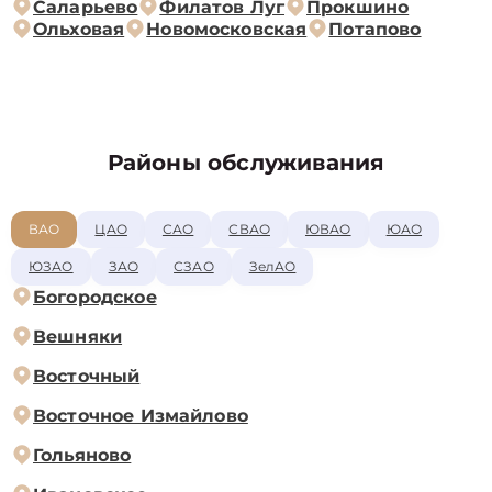
Саларьево
Филатов Луг
Прокшино
Ольховая
Новомосковская
Потапово
Районы обслуживания
ВАО
ЦАО
САО
СВАО
ЮВАО
ЮАО
ЮЗАО
ЗАО
СЗАО
ЗелАО
Богородское
Вешняки
Восточный
Восточное Измайлово
Гольяново