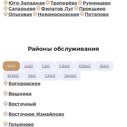
Юго-Западная
Тропарёво
Румянцево
Саларьево
Филатов Луг
Прокшино
Ольховая
Новомосковская
Потапово
Районы обслуживания
ВАО
ЦАО
САО
СВАО
ЮВАО
ЮАО
ЮЗАО
ЗАО
СЗАО
ЗелАО
Богородское
Вешняки
Восточный
Восточное Измайлово
Гольяново