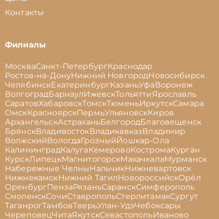
Контакты
Филиалы
Москва
Санкт-Петербург
Краснодар
Ростов-на-Дону
Нижний Новгород
Новосибирск
Челябинск
Екатеринбург
Казань
Уфа
Воронеж
Волгоград
Барнаул
Ижевск
Тольятти
Ярославль
Саратов
Хабаровск
Томск
Тюмень
Иркутск
Самара
Омск
Красноярск
Пермь
Ульяновск
Киров
Архангельск
Астрахань
Белгород
Благовещенск
Брянск
Владивосток
Владикавказ
Владимир
Волжский
Вологда
Грозный
Йошкар-Ола
Калининград
Калуга
Кемерово
Кострома
Курган
Курск
Липецк
Магнитогорск
Махачкала
Мурманск
Набережные Челны
Нальчик
Нижневартовск
Нижнекамск
Нижний Тагил
Новороссийск
Орёл
Оренбург
Пенза
Рязань
Саранск
Симферополь
Смоленск
Сочи
Ставрополь
Стерлитамак
Сургут
Таганрог
Тамбов
Тверь
Улан-Удэ
Чебоксары
Череповец
Чита
Якутск
Севастополь
Иваново