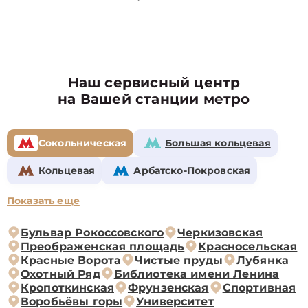
Наш сервисный центр
на Вашей станции метро
Сокольническая
Большая кольцевая
Кольцевая
Арбатско-Покровская
Показать еще
Бульвар Рокоссовского
Черкизовская
Преображенская площадь
Красносельская
Красные Ворота
Чистые пруды
Лубянка
Охотный Ряд
Библиотека имени Ленина
Кропоткинская
Фрунзенская
Спортивная
Воробьёвы горы
Университет