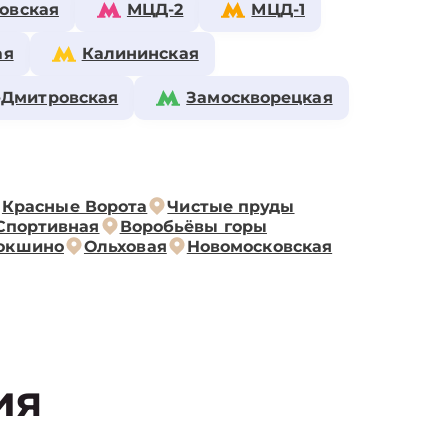
овская
МЦД-2
МЦД-1
ая
Калининская
-Дмитровская
Замоскворецкая
Красные Ворота
Чистые пруды
Спортивная
Воробьёвы горы
окшино
Ольховая
Новомосковская
ия