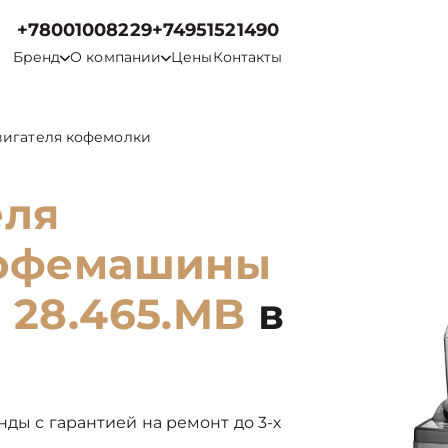
+78001008229
+74951521490
Бренд
О компании
Цены
Контакты
вигателя кофемолки
еля
кофемашины
 28.465.MB
в
нды с гарантией на ремонт до 3-х