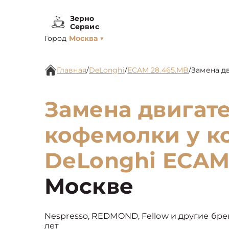
Зерно
Сервис
Город
Москва
▼
Главная
/
DeLonghi
/
ECAM 28.465.MB
/
Замена д
Замена двигат
кофемолки у 
DeLonghi ECAM
Москве
Nespresso, REDMOND, Fellow и другие бре
лет