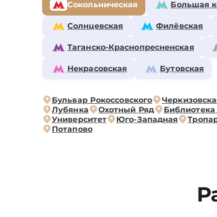
Сокольническая
Большая к
Солнцевская
Филёвская
Таганско-Краснопресненская
Некрасовская
Бутовская
Бульвар Рокоссовского
Черкизовска
Лубянка
Охотный Ряд
Библиотека
Университет
Юго-Западная
Тропа
Потапово
Р