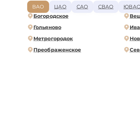
ВАО
ЦАО
САО
СВАО
ЮВА
Богородское
Ве
Гольяново
Ива
Метрогородок
Нов
Преображенское
Сев