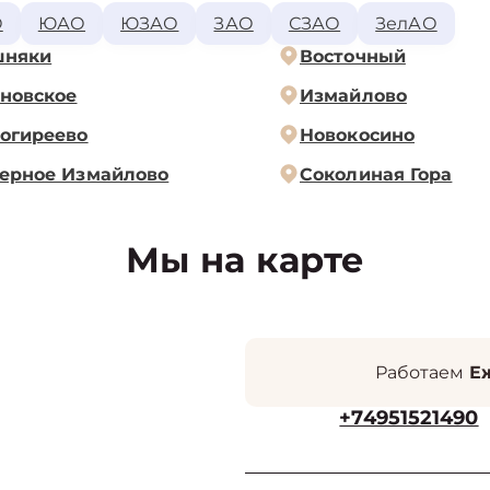
О
ЮАО
ЮЗАО
ЗАО
СЗАО
ЗелАО
шняки
Восточный
новское
Измайлово
огиреево
Новокосино
ерное Измайлово
Соколиная Гора
Мы на карте
Работаем
Еж
+74951521490