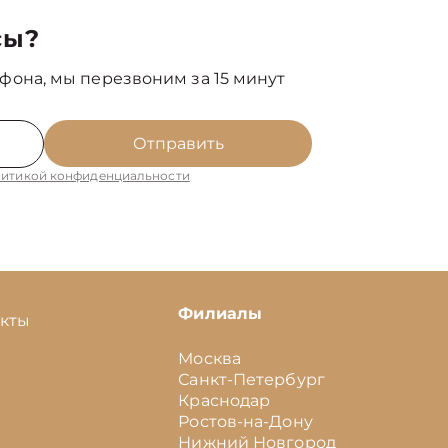
сы?
фона, мы перезвоним за 15 минут
Отправить
итикой конфиденциальности
Филиалы
акты
Москва
Санкт-Петербург
Краснодар
Ростов-на-Дону
Нижний Новгород