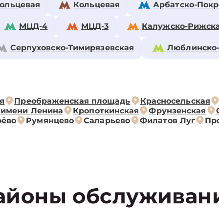
ольцевая
Кольцевая
Арбатско-Покр
МЦД-4
МЦД-3
Калужско-Рижск
Серпуховско-Тимирязевская
Люблинско
я
Преображенская площадь
Красносельская
 имени Ленина
Кропоткинская
Фрунзенская
рёво
Румянцево
Саларьево
Филатов Луг
Пр
айоны обслуживан